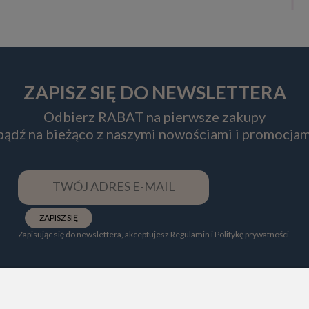
ZAPISZ SIĘ DO NEWSLETTERA
Odbierz RABAT na pierwsze zakupy
 bądź na bieżąco z naszymi nowościami i promocjam
ZAPISZ SIĘ
Zapisując się do newslettera, akceptujesz Regulamin i Politykę prywatności.