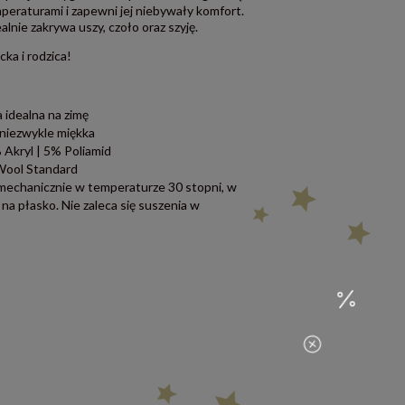
peraturami i zapewni jej niebywały komfort.
lnie zakrywa uszy, czoło oraz szyję.
ka i rodzica!
 idealna na zimę
 niezwykle miękka
 Akryl | 5% Poliamid
 Wool Standard
ć mechanicznie w temperaturze 30 stopni, w
na płasko. Nie zaleca się suszenia w