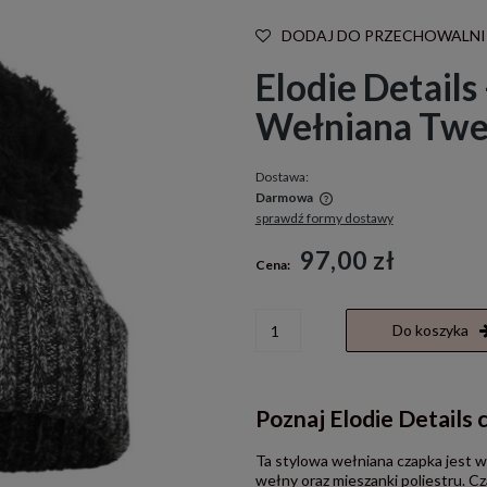
DODAJ DO PRZECHOWALNI
Elodie Details
Wełniana Twee
Dostawa:
Darmowa
sprawdź formy dostawy
Cena nie zawiera ewentualnych kosztów
97,00 zł
Cena:
płatności
Do koszyka
Poznaj Elodie Details 
Ta stylowa wełniana czapka jest 
wełny oraz mieszanki poliestru. Cz