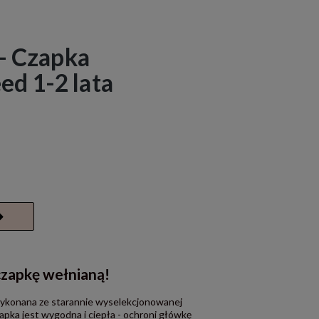
 - Czapka
d 1-2 lata
czapkę wełnianą!
wykonana ze starannie wyselekcjonowanej
apka jest wygodna i ciepła - ochroni główkę