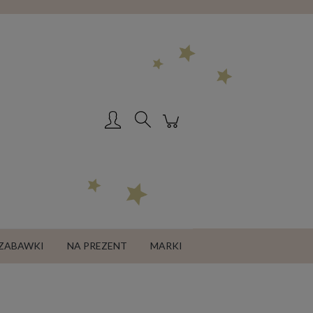
Zarejestruj się
Zaloguj się
ZABAWKI
NA PREZENT
MARKI