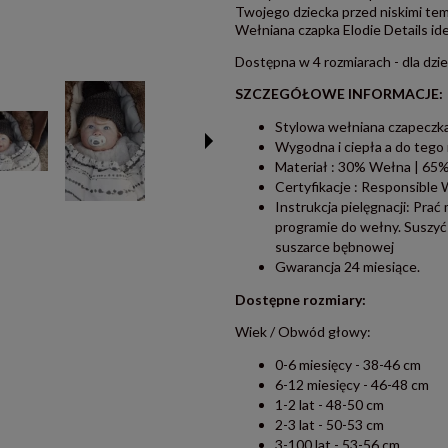
Twojego dziecka przed niskimi tem
Wełniana czapka Elodie Details idea
Dostępna w 4 rozmiarach - dla dziec
SZCZEGÓŁOWE INFORMACJE:
Stylowa wełniana czapeczka
Wygodna i ciepła a do tego
Materiał : 30% Wełna | 65%
Certyfikacje : Responsible
Instrukcja pielęgnacji: Pra
programie do wełny. Suszyć 
suszarce bębnowej
Gwarancja 24 miesiące.
Dostępne rozmiary:
Wiek / Obwód głowy:
0-6 miesięcy - 38-46 cm
6-12 miesięcy - 46-48 cm
1-2 lat - 48-50 cm
2-3 lat - 50-53 cm
3-100 lat - 53-56 cm