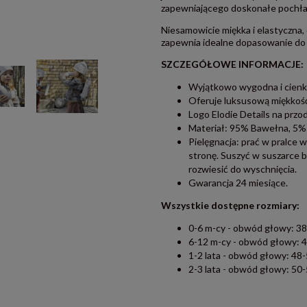
zapewniającego doskonałe pochłani
Niesamowicie miękka i elastyczna, 
zapewnia idealne dopasowanie do 
SZCZEGÓŁOWE INFORMACJE:
Wyjątkowo wygodna i cienka
Oferuje luksusową miękkość
Logo Elodie Details na przod
Materiał: 95% Bawełna, 5%
Pielęgnacja: prać w pralce 
stronę. Suszyć w suszarce 
rozwiesić do wyschnięcia.
Gwarancja 24 miesiące.
Wszystkie dostępne rozmiary:
0-6 m-cy - obwód głowy: 3
6-12 m-cy - obwód głowy: 
1-2 lata - obwód głowy: 48
2-3 lata - obwód głowy: 50