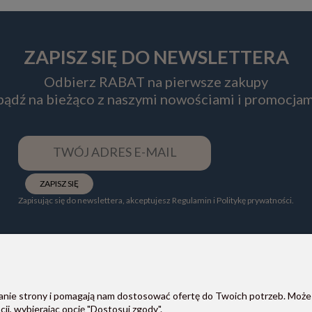
ZAPISZ SIĘ DO NEWSLETTERA
Odbierz RABAT na pierwsze zakupy
 bądź na bieżąco z naszymi nowościami i promocjam
ZAPISZ SIĘ
Zapisując się do newslettera, akceptujesz Regulamin i Politykę prywatności.
ałanie strony i pomagają nam dostosować ofertę do Twoich potrzeb. Może
POMOC
PŁATNOŚCI I DOSTAWA
ji, wybierając opcję "Dostosuj zgody".