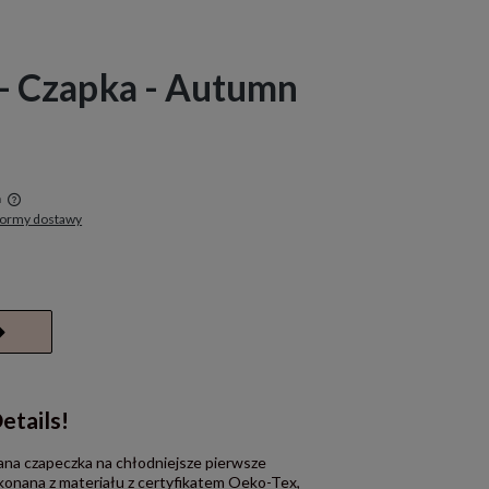
 - Czapka - Autumn
a
formy dostawy
w
etails!
ana czapeczka na chłodniejsze pierwsze
ykonana z materiału z certyfikatem Oeko-Tex,