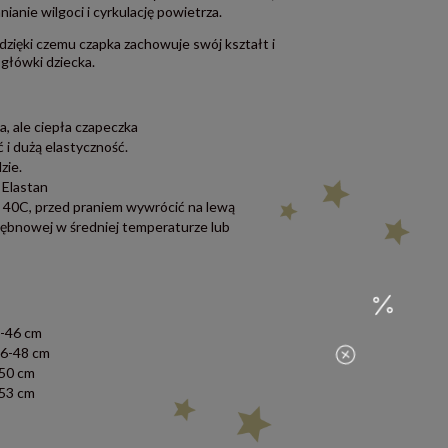
anie wilgoci i cyrkulację powietrza.
dzięki czemu czapka zachowuje swój kształt i
główki dziecka.
, ale ciepła czapeczka
 i dużą elastyczność.
zie.
 Elastan
w 40C, przed praniem wywrócić na lewą
bębnowej w średniej temperaturze lub
8-46 cm
46-48 cm
-50 cm
-53 cm