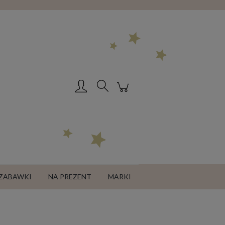
Zarejestruj się
Zaloguj się
ZABAWKI
NA PREZENT
MARKI