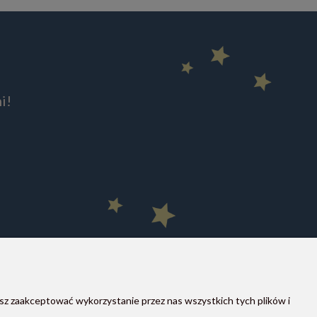
i!
sz zaakceptować wykorzystanie przez nas wszystkich tych plików i
MOON STORE W SOCIAL MEDIA