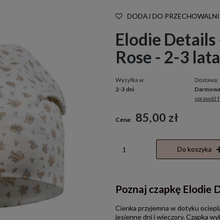
DODAJ DO PRZECHOWALNI
Elodie Details
Rose - 2-3 lata
Wysyłka w:
Dostawa:
2-3 dni
Darmow
sprawdź 
Cena nie zawiera ewentualnych kosztó
85,00 zł
Cena:
płatności
Do koszyka
Poznaj czapkę Elodie D
Cienka przyjemna w dotyku ociepl
jesienne dni i wieczory. Czapka w