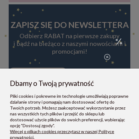
ZAPISZ SIĘ DO NEWSLETTERA
Odbierz RABAT na pierwsze zakupy
i bądź na bieżąco z naszymi nowościami i
promocjami!
Dbamy o Twoją prywatność
ZAPISZ SIĘ
Pliki cookies i pokrewne im technologie umożliwiają poprawne
Zapisując się do newslettera, akceptujesz Regulamin i Politykę
działanie strony i pomagają nam dostosować ofertę do
prywatności.
Twoich potrzeb. Możesz zaakceptować wykorzystanie przez
nas wszystkich tych plików i przejść do sklepu lub
dostosować użycie plików do swoich preferencji, wybierając
opcję "Dostosuj zgody".
Więcej o plikach cookies przeczytasz w naszej Polityce
prywatności.
O NAS