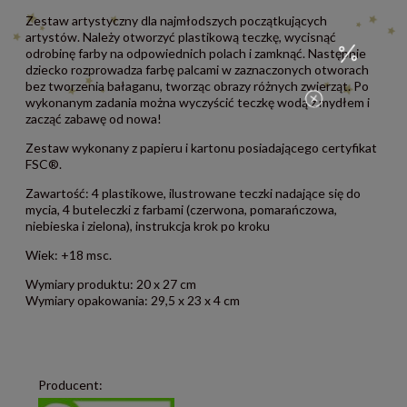
Zestaw artystyczny dla najmłodszych początkujących
artystów. Należy otworzyć plastikową teczkę, wycisnąć
odrobinę farby na odpowiednich polach i zamknąć. Następnie
dziecko rozprowadza farbę palcami w zaznaczonych otworach
bez tworzenia bałaganu, tworząc obrazy różnych zwierząt. Po
wykonanym zadania można wyczyścić teczkę wodą z mydłem i
zacząć zabawę od nowa!
Zestaw wykonany z papieru i kartonu posiadającego certyfikat
FSC®.
Zawartość: 4 plastikowe, ilustrowane teczki nadające się do
mycia, 4 buteleczki z farbami (czerwona, pomarańczowa,
niebieska i zielona), instrukcja krok po kroku
Wiek: +18 msc.
Wymiary produktu: 20 x 27 cm
Wymiary opakowania: 29,5 x 23 x 4 cm
Producent: