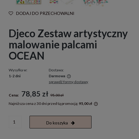
DODAJ DO PRZECHOWALNI
Djeco Zestaw artystyczny
malowanie palcami
OCEAN
Wysyłka w:
Dostawa:
1-2 dni
Darmowa
sprawdź formy dostawy
Cena nie zawiera ewentualnych kosztów płatności
78,85 zł
Cena:
95,00 zł
Najniższa cena z 30 dni przed tą promocją:
95,00 zł
Jeżeli produkt jest s
30 dni, wyświetlana j
momentu, kiedy produ
Do koszyka
sprzedaży.