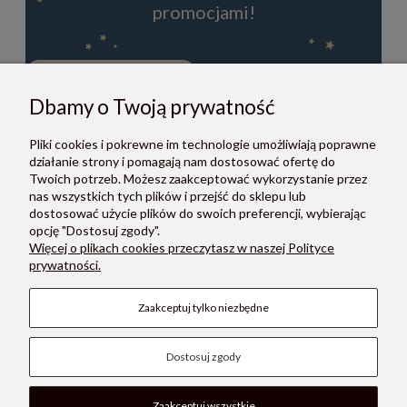
promocjami!
Dbamy o Twoją prywatność
ZAPISZ SIĘ
Pliki cookies i pokrewne im technologie umożliwiają poprawne
Zapisując się do newslettera, akceptujesz Regulamin i Politykę
działanie strony i pomagają nam dostosować ofertę do
prywatności.
Twoich potrzeb. Możesz zaakceptować wykorzystanie przez
nas wszystkich tych plików i przejść do sklepu lub
dostosować użycie plików do swoich preferencji, wybierając
opcję "Dostosuj zgody".
Więcej o plikach cookies przeczytasz w naszej Polityce
prywatności.
O NAS
Zaakceptuj tylko niezbędne
POMOC
Dostosuj zgody
PŁATNOŚCI I DOSTAWA
MOON STORE W SOCIAL MEDIA
Zaakceptuj wszystkie