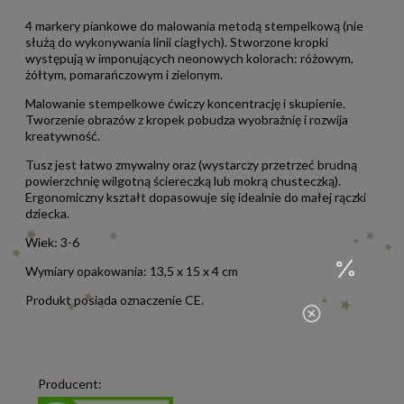
4 markery piankowe do malowania metodą stempelkową (nie
służą do wykonywania linii ciagłych). Stworzone kropki
występują w imponujących neonowych kolorach: różowym,
żółtym, pomarańczowym i zielonym.
Malowanie stempelkowe ćwiczy koncentrację i skupienie.
Tworzenie obrazów z kropek pobudza wyobraźnię i rozwija
kreatywność.
Tusz jest łatwo zmywalny oraz (wystarczy przetrzeć brudną
powierzchnię wilgotną ściereczką lub mokrą chusteczką).
Ergonomiczny kształt dopasowuje się idealnie do małej rączki
dziecka.
Wiek: 3-6
Wymiary opakowania: 13,5 x 15 x 4 cm
Produkt posiada oznaczenie CE.
Producent: