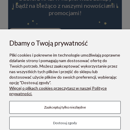
i bądź na bieżąco z naszymi nowościami i
promocjami!
Dbamy o Twoją prywatność
ZAPISZ SIĘ
Pliki cookies i pokrewne im technologie umożliwiają poprawne
Zapisując się do newslettera, akceptujesz Regulamin i Politykę
działanie strony i pomagają nam dostosować ofertę do
prywatności.
Twoich potrzeb. Możesz zaakceptować wykorzystanie przez
nas wszystkich tych plików i przejść do sklepu lub
dostosować użycie plików do swoich preferencji, wybierając
opcję "Dostosuj zgody".
Więcej o plikach cookies przeczytasz w naszej Polityce
prywatności.
O NAS
Zaakceptuj tylko niezbędne
POMOC
Dostosuj zgody
PŁATNOŚCI I DOSTAWA