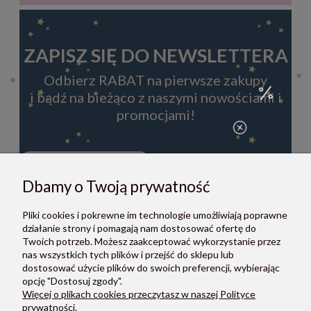
ZAPISZ SIĘ DO NEWSLETTERA
Odbierz RABAT na pierwsze zakupy
i bądź na bieżąco z naszymi nowościami i
promocjami!
Dbamy o Twoją prywatność
ZAPISZ SIĘ
Pliki cookies i pokrewne im technologie umożliwiają poprawne
Zapisując się do newslettera, akceptujesz Regulamin i Politykę
działanie strony i pomagają nam dostosować ofertę do
prywatności.
Twoich potrzeb. Możesz zaakceptować wykorzystanie przez
nas wszystkich tych plików i przejść do sklepu lub
dostosować użycie plików do swoich preferencji, wybierając
opcję "Dostosuj zgody".
Więcej o plikach cookies przeczytasz w naszej Polityce
prywatności.
O NAS