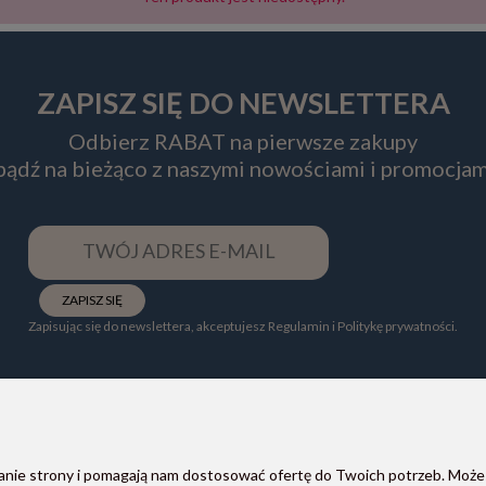
ZAPISZ SIĘ DO NEWSLETTERA
Odbierz RABAT na pierwsze zakupy
 bądź na bieżąco z naszymi nowościami i promocjam
ZAPISZ SIĘ
Zapisując się do newslettera, akceptujesz Regulamin i Politykę prywatności.
ałanie strony i pomagają nam dostosować ofertę do Twoich potrzeb. Może
POMOC
PŁATNOŚCI I DOSTAWA