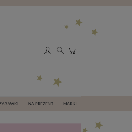
Zarejestruj się
Zaloguj się
ZABAWKI
NA PREZENT
MARKI