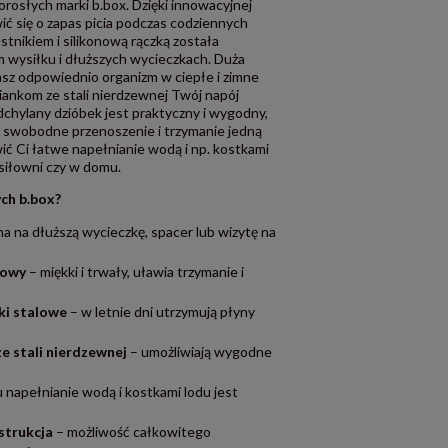
rosłych marki b.box. Dzięki innowacyjnej
ić się o zapas picia podczas codziennych
tnikiem i silikonową rączką została
 wysiłku i dłuższych wycieczkach. Duża
sz odpowiednio organizm w ciepłe i zimne
ciankom ze stali nierdzewnej Twój napój
chylany dzióbek jest praktyczny i wygodny,
a swobodne przenoszenie i trzymanie jedną
wić Ci łatwe napełnianie wodą i np. kostkami
 siłowni czy w domu.
ch b.box?
na na dłuższą wycieczkę, spacer lub wizytę na
nowy
– miękki i trwały, uławia trzymanie i
ki stalowe
– w letnie dni utrzymują płyny
e stali nierdzewnej
– umożliwiają wygodne
u napełnianie wodą i kostkami lodu jest
strukcja
– możliwość całkowitego