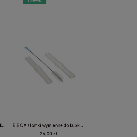
B.BOX Bidon dla dziecka - butelka na wodę ze słomką tritanowa 600ml - Emerald Forest
B.BOX słomki wymienne do kubka niewysypka
26,00 zł
69,00 zł