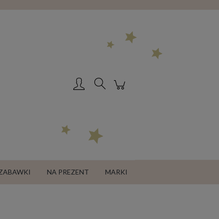
Zarejestruj się
Zaloguj się
ZABAWKI
NA PREZENT
MARKI