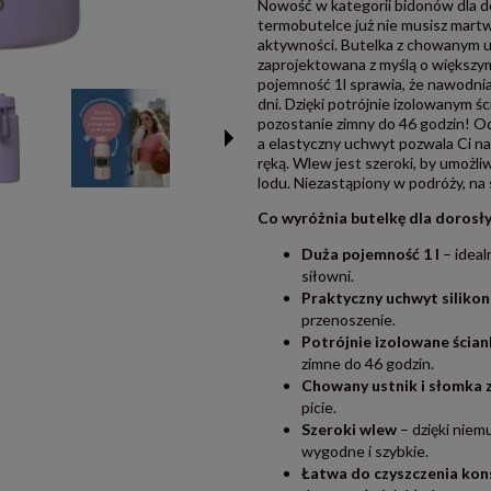
Nowość w kategorii bidonów dla do
termobutelce już nie musisz martw
aktywności. Butelka z chowanym us
zaprojektowana z myślą o większym
pojemność 1l sprawia, że nawodnia
dni. Dzięki potrójnie izolowanym ś
pozostanie zimny do 46 godzin! Od
a elastyczny uchwyt pozwala Ci n
ręką. Wlew jest szeroki, by umożli
lodu. Niezastąpiony w podróży, na
Co wyróżnia butelkę dla dorosły
Duża pojemność 1 l
– ideal
siłowni.
Praktyczny uchwyt siliko
przenoszenie.
Potrójnie izolowane ścian
zimne do 46 godzin.
Chowany ustnik i słomka z
picie.
Szeroki wlew
– dzięki niem
wygodne i szybkie.
Łatwa do czyszczenia kon