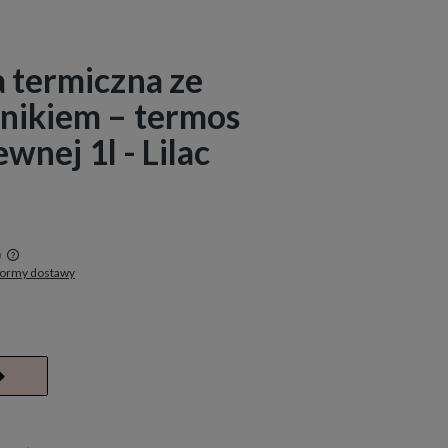
 termiczna ze
nikiem – termos
ewnej 1l - Lilac
a
formy dostawy
w