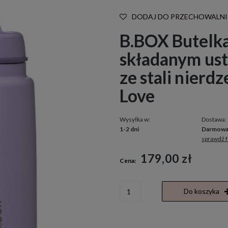
DODAJ DO PRZECHOWALNI
B.BOX Butelka
składanym ust
ze stali nierdz
Love
Wysyłka w:
Dostawa:
1-2 dni
Darmow
sprawdź 
Cena nie zawiera ewentualnych kosztó
179,00 zł
Cena:
płatności
Do koszyka