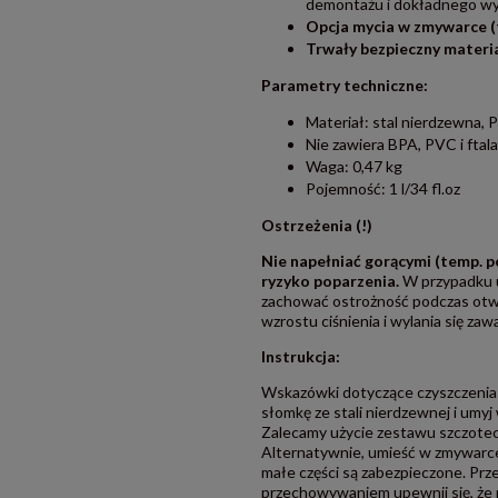
demontażu i dokładnego wy
Opcja mycia w zmywarce (
Trwały bezpieczny materi
Parametry techniczne:
Materiał: stal nierdzewna, PP
Nie zawiera BPA, PVC i fta
Waga: 0,47 kg
Pojemność: 1 l/34 fl.oz
Ostrzeżenia (!)
Nie napełniać gorącymi (temp. p
ryzyko poparzenia.
W przypadku u
zachować ostrożność podczas otwi
wzrostu ciśnienia i wylania się za
Instrukcja:
Wskazówki dotyczące czyszczenia:
słomkę ze stali nierdzewnej i umyj
Zalecamy użycie zestawu szczotecz
Alternatywnie, umieść w zmywarce,
małe części są zabezpieczone. P
przechowywaniem upewnij się, że p