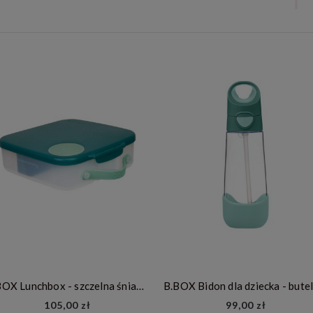
B.BOX Lunchbox - szczelna śniadaniówka z przegródkami i wkładem chłodzącym - Emerald Forest
105,00 zł
99,00 zł