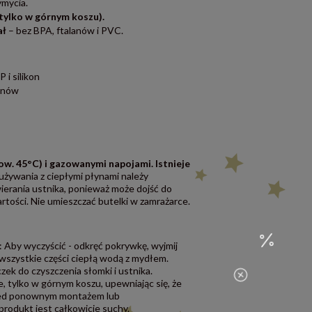
mycia.
tylko w górnym koszu).
ał
– bez BPA, ftalanów i PVC.
 i silikon
lanów
ow. 45°C) i gazowanymi napojami. Istnieje
żywania z ciepłymi płynami należy
erania ustnika, ponieważ może dojść do
wartości. Nie umieszczać butelki w zamrażarce.
 Aby wyczyścić - odkręć pokrywkę, wyjmij
 wszystkie części ciepłą wodą z mydłem.
ek do czyszczenia słomki i ustnika.
 tylko w górnym koszu, upewniając się, że
rzed ponownym montażem lub
rodukt jest całkowicie suchy.