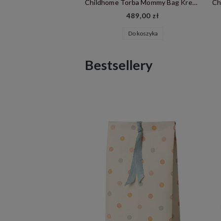
Childhome Torba Mommy Bag Kremowa
Childhome Torba Mommy Bag Nude
489,00 zł
489,00 zł
Do koszyka
Do koszyka
Bestsellery