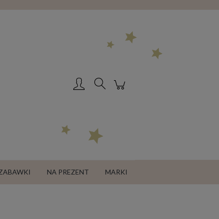
Zarejestruj się
Zaloguj się
ZABAWKI
NA PREZENT
MARKI