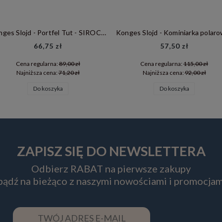
el Tut - SIROCCO
Konges Slojd - Kominiarka polarowa Balaclava Tavi - ANCHER
57,50 zł
117,50 zł
Cena regularna:
115,00 zł
Cena regularna:
235,0
Najniższa cena:
92,00 zł
Najniższa cena:
152,75
Do koszyka
Do koszyka
ZAPISZ SIĘ DO NEWSLETTERA
Odbierz RABAT na pierwsze zakupy
 bądź na bieżąco z naszymi nowościami i promocjam