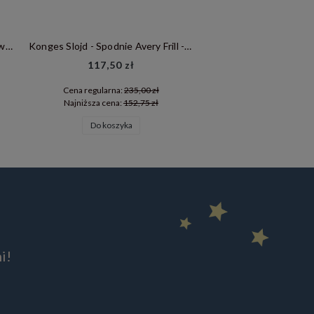
Konges Slojd - Spodnie Avery Frill - BOUCLE HUNTER
Maileg Dekoracja bożonarodzeniowa Choinka
153
149,00 zł
0 zł
Cena regu
 zł
Najniższa
Do koszyka
Powiadom 
i!