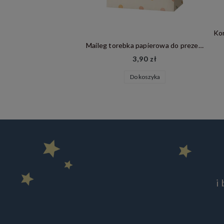
Konges Slojd - Portf
Maileg torebka papierowa do prezentów - Multi dots
66,75 zł
3,90 zł
Cena regularna:
89,00 zł
Najniższa cena:
71,20 zł
Do koszyka
Do koszyka
i