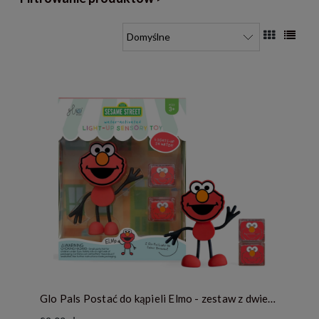
Glo Pals Postać do kąpieli Elmo - zestaw z dwiema kostkami sensorycznymi świecącymi w wodzie