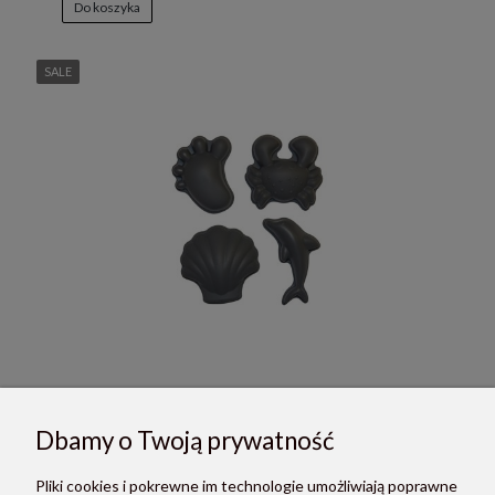
Do koszyka
SALE
Scrunch silikonowe foremki do piasku 4 szt.- ciemny szary
Dbamy o Twoją prywatność
48,45 zł
Cena regularna:
57,00 zł
Pliki cookies i pokrewne im technologie umożliwiają poprawne