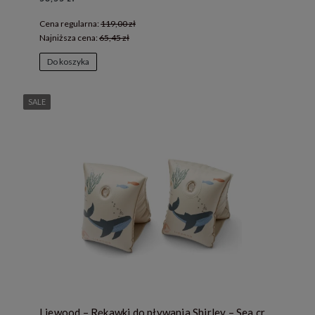
Cena regularna:
119,00 zł
Najniższa cena:
65,45 zł
Do koszyka
SALE
Liewood – Rękawki do pływania Shirley – Sea creature / Sandy