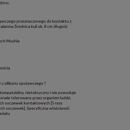
jscu.
ożywczego przeznaczonego do kontaktu z
ftalanów.Średnica kuli ok. 8 cm długość
ych Mushie
nością
 z silikonu spożywczego ?
kompatybilny, nietoksyczny i nie powoduje
konale tolerowany przez organizm ludzki,
ych soczewek kontaktowych [5 razy
ch soczewek]. Specyficzna właściwość
eriału