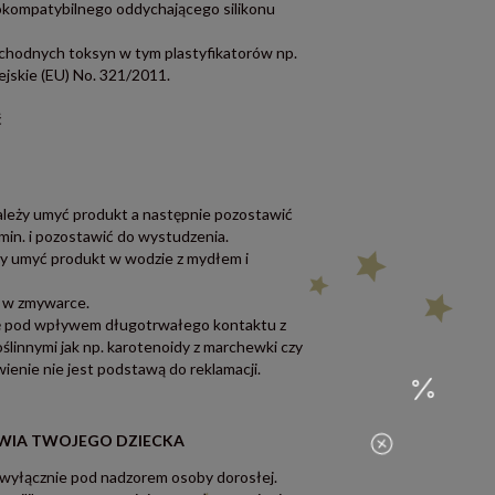
okompatybilnego oddychającego silikonu
chodnych toksyn w tym plastyfikatorów np.
jskie (EU) No. 321/2011.
ć
leży umyć produkt a następnie pozostawić
 min. i pozostawić do wystudzenia.
y umyć produkt w wodzie z mydłem i
a w zmywarce.
ę pod wpływem długotrwałego kontaktu z
linnymi jak np. karotenoidy z marchewki czy
enie nie jest podstawą do reklamacji.
OWIA TWOJEGO DZIECKA
wyłącznie pod nadzorem osoby dorosłej.