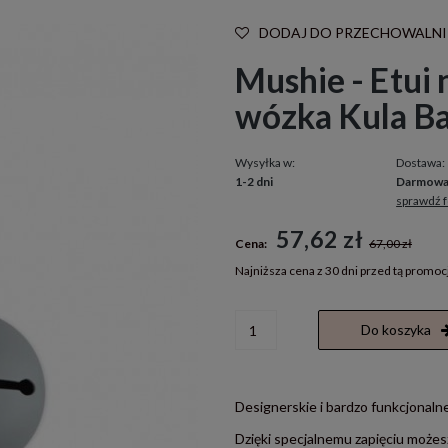
DODAJ DO PRZECHOWALNI
Mushie - Etui
wózka Kula Ba
Wysyłka w:
Dostawa:
1-2 dni
Darmow
sprawdź 
Cena nie zawiera ewentualnych kosztó
57,62 zł
Cena:
67,00 zł
płatności
Najniższa cena z 30 dni przed tą promoc
Jeżeli produkt jest sprzedawany k
Do koszyka
30 dni, wyświetlana jest najniższ
momentu, kiedy produkt pojawił 
sprzedaży.
Designerskie i bardzo funkcjonalne
Dzięki specjalnemu zapięciu możes