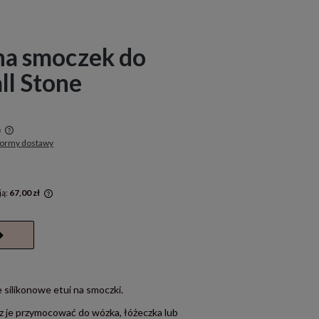
 na smoczek do
ll Stone
a
formy dostawy
w
ją:
67,00 zł
rócej niż
a cena od
się w
 silikonowe etui na smoczki.
z je przymocować do wózka, łóżeczka lub