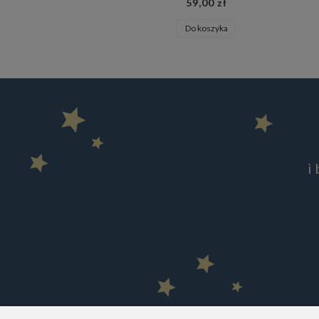
59,00 zł
Do koszyka
i