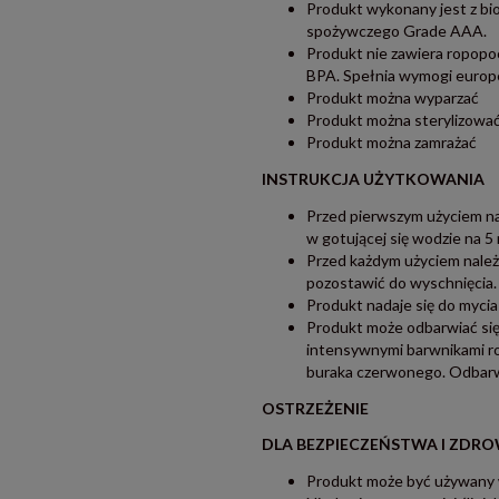
Produkt wykonany jest z bi
spożywczego Grade AAA.
Produkt nie zawiera ropopo
BPA. Spełnia wymogi europe
Produkt można wyparzać
Produkt można sterylizowa
Produkt można zamrażać
INSTRUKCJA UŻYTKOWANIA
Przed pierwszym użyciem na
w gotującej się wodzie na 5
Przed każdym użyciem należ
pozostawić do wyschnięcia.
Produkt nadaje się do myci
Produkt może odbarwiać si
intensywnymi barwnikami roś
buraka czerwonego. Odbarwi
OSTRZEŻENIE
DLA BEZPIECZEŃSTWA I ZDR
Produkt może być używany 