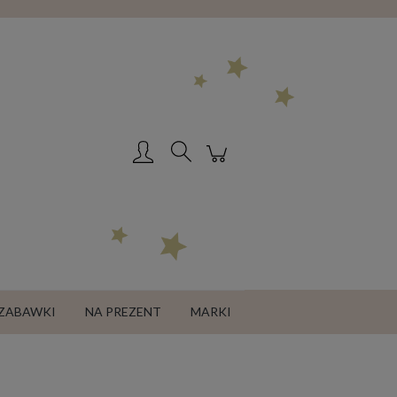
Zarejestruj się
Zaloguj się
ZABAWKI
NA PREZENT
MARKI