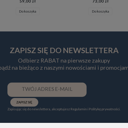
59,00 zł
73,00 zł
Do koszyka
Do koszyka
ZAPISZ SIĘ DO NEWSLETTERA
Odbierz RABAT na pierwsze zakupy
 bądź na bieżąco z naszymi nowościami i promocjam
ZAPISZ SIĘ
Zapisując się do newslettera, akceptujesz Regulamin i Politykę prywatności.