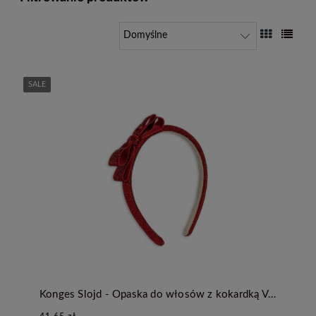
SALE
Konges Slojd - Opaska do włosów z kokardką Velvet Bow - RED/GLITTER