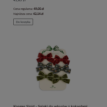
41,65 zł
Cena regularna:
49,00 zł
Najniższa cena:
42,14 zł
Do koszyka
Konges Slojd - Spinki do włosów z kokardami Micky 6-pak - RED/GREEN