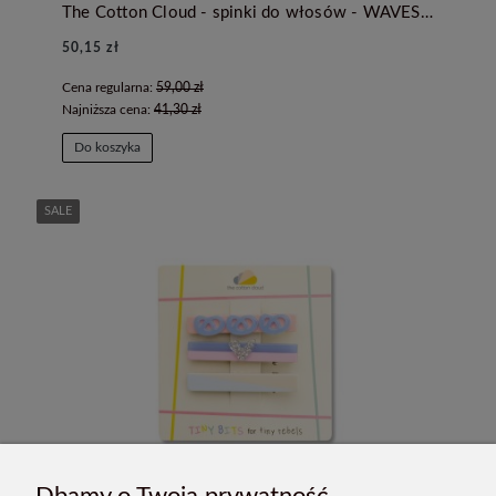
The Cotton Cloud - spinki do włosów - WAVES PASTEL
50,15 zł
Cena regularna:
59,00 zł
Najniższa cena:
41,30 zł
Do koszyka
SALE