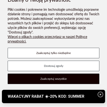
Dbamy o Twoją prywatność
The Cotton Cloud - spinki do włosów - PRETZEL
Pliki cookies i pokrewne im technologie umożliwiają poprawne
50,15 zł
działanie strony i pomagają nam dostosować ofertę do Twoich
potrzeb. Możesz zaakceptować wykorzystanie przez nas
Cena regularna:
59,00 zł
wszystkich tych plików i przejść do sklepu lub dostosować
Najniższa cena:
41,30 zł
użycie plików do swoich preferencji, wybierając opcję
"Dostosuj zgody".
Do koszyka
Więcej o plikach cookies przeczytasz w naszej Polityce
prywatności.
SALE
Zaakceptuj tylko niezbędne
Dostosuj zgody
Zaakceptuj wszystkie